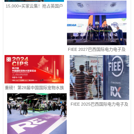
隆国际园艺、户外休闲及烧烤用
品展 spoga+gafa 圆满收官 下届
15,000+买家云集！抢占英国户
定档2027年 6 月 15日至 6 月 
外园艺宠物市场！|2026年9月8-
17 日
10日英国伯明翰国际五金工具、
花园园艺及宠物用品展
 FIEE 2027巴西国际电力电子及
智能能源展销售正式启动
重磅！第28届中国国际宠物水族
展览会定档9月10-13日
FIEE 2025巴西国际电力电子及
智能能源展销售正式启动