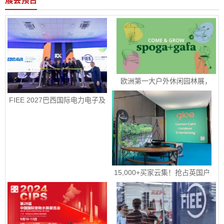
展会预告
欧洲第一大户外休闲园林展，
2026spoga+gafa科隆国际体育
用品、露营设备及园林生活博览
 FIEE 2027巴西国际电力电子及
会火热报名中
智能能源展销售正式启动
15,000+买家云集！抢占英国户
外园艺宠物市场！|2025年9月
16-18日英国伯明翰国际五金工
具、花园园艺及宠物用品展