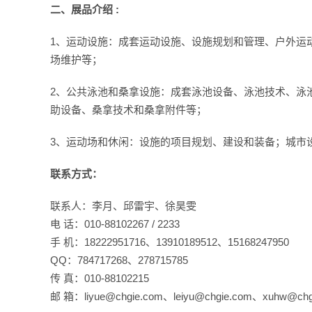
二
、
展品介绍
 :
1、运动设施：成套运动设施、设施规划和管理、户外运
场维护等；
2、公共泳池和桑拿设施：成套泳池设备、泳池技术、泳
助设备、桑拿技术和桑拿附件等；
3、运动场和休闲：设施的项目规划、建设和装备；城市
联系方式：
联系人：李月、邱雷宇、徐昊雯
电 话：010-88102267 / 2233
手 机：18222951716、13910189512、15168247950
QQ：784717268、278715785
传 真：010-88102215
邮 箱：liyue@chgie.com、leiyu@chgie.com、xuhw@chg