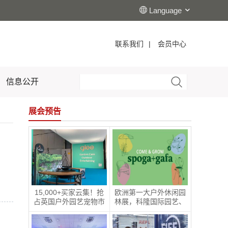
 
Language 
联系我们
| 
会员中心
信息公开
展会预告
15,000+买家云集！抢
欧洲第一大户外休闲园
占英国户外园艺宠物市
林展，科隆国际园艺、
场！|2026年9月8-10日
户外休闲及烧烤用品展 
英国伯明翰国际五金工
poga+gafa 圆满收官 