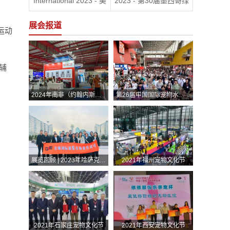
International 2023 - 美
2023 - 第30届墨西哥绿
国国际太阳能展RE+
色能源展
展会报道
运动
辅
2024年南非（约翰内斯堡）国际汽车零部件、汽车技术及服务展览会
第26届中国国际宠物水族展览会展后报告
展览回顾 | 2023年哈萨克斯坦（阿斯塔纳）国际汽车零部件、汽车技术及服务展览会（Automechanika Astana）
2021年福州宠物文化节
2021年石家庄宠物文化节
2021年西安宠物文化节