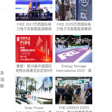
具、花园园艺及宠物用
下届定档2027年 6 月 
品展
15日至 6 月 17 日
 FIEE 2027巴西国际电
FIEE 2025巴西国际电
力电子及智能能源展销
力电子及智能能源展销
售正式启动
售正式启动
重磅！第28届中国国际
Energy Storage 
宠物水族展览会定档9月
International 2023 - 美
拿及
10-13日
国国际电池储能展ESI
展览
展欧
Solar Power 
THE GREEN EXPO 