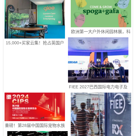
欧洲第一大户外休闲园林展，科
隆国际园艺、户外休闲及烧烤用
品展 spoga+gafa 圆满收官 下届
15,000+买家云集！抢占英国户
定档2027年 6 月 15日至 6 月 
外园艺宠物市场！|2026年9月8-
17 日
10日英国伯明翰国际五金工具、
花园园艺及宠物用品展
 FIEE 2027巴西国际电力电子及
智能能源展销售正式启动
重磅！第28届中国国际宠物水族
展览会定档9月10-13日