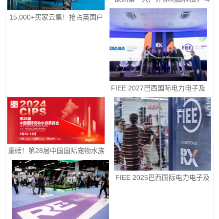
隆国际园艺、户外休闲及烧烤用
品展 spoga+gafa 圆满收官 下届
15,000+买家云集！抢占英国户
定档2027年 6 月 15日至 6 月 
外园艺宠物市场！|2026年9月8-
17 日
10日英国伯明翰国际五金工具、
花园园艺及宠物用品展
 FIEE 2027巴西国际电力电子及
智能能源展销售正式启动
重磅！第28届中国国际宠物水族
展览会定档9月10-13日
FIEE 2025巴西国际电力电子及
智能能源展销售正式启动