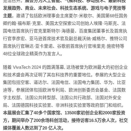
览馆召开。
展会分为人工智能、气候科技、移动技术、最新科技
发展趋势、商业、未来社会、科技生态系统、游戏与电子竞技等
主题
，邀请了包括欧洲理事会主席夏尔·米歇尔、美国第68任国务
卿约翰·福布斯·克里、美国太空探索公司创始人埃隆·马斯克、法
国电信首席执行官克里斯特尔·海德曼、百度集团董事长及首席执
行官李彦宏、亚马逊首席技术官及副总裁沃纳·威格尔、推特公司
首席执行官琳达·亚卡里诺、谷歌前首席执行官埃里克·施密特等
48位全球政企精英作为发言人。
随着 VivaTech 2024 的圆满落幕, 这场被誉为欧洲最大的初创企业
和技术盛会再次证明了其在科技界的重要地位。参展的大型企业
集团包括空客、道达尔、法国电信、法国电力集团、华为、比亚
迪等，参展团体包括欧洲专利局、欧洲创新委员会基金、法国数
字主权部、法国公共转型部、法国公共行政部、法国对外安全
局、法国德国科技实验室、非洲科技实验室等政府部门和组织。
本届展会汇集了
40
多个国家馆、
13500
家初创企业和
2000
家投资
方，期间举办了
200
余场科创活动，接待访客
16.5
万余人次，社交
媒体覆盖人数达到了
20 
亿人次。