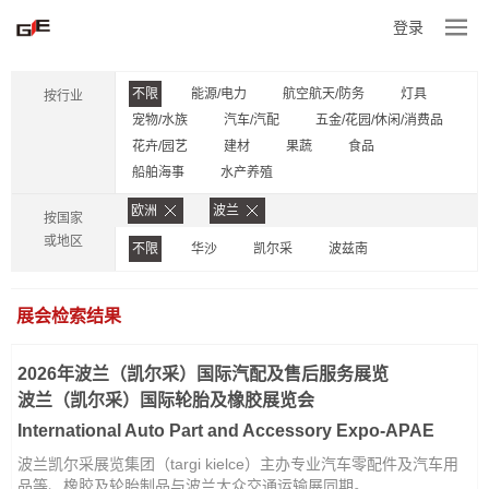
登录
不限
能源/电力
航空航天/防务
灯具
按行业
宠物/水族
汽车/汽配
五金/花园/休闲/消费品
花卉/园艺
建材
果蔬
食品
船舶海事
水产养殖
欧洲
波兰
按国家
或地区
不限
华沙
凯尔采
波兹南
展会检索结果
2026年波兰（凯尔采）国际汽配及售后服务展览
波兰（凯尔采）国际轮胎及橡胶展览会
International Auto Part and Accessory Expo-APAE
波兰凯尔采展览集团（targi kielce）主办专业汽车零配件及汽车用
品等、橡胶及轮胎制品与波兰大众交通运输展同期。