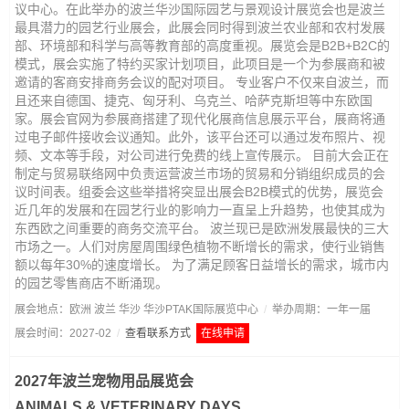
议中心。在此举办的波兰华沙国际园艺与景观设计展览会也是波兰
最具潜力的园艺行业展会，此展会同时得到波兰农业部和农村发展
部、环境部和科学与高等教育部的高度重视。展览会是B2B+B2C的
模式，展会实施了特约买家计划项目，此项目是一个为参展商和被
邀请的客商安排商务会议的配对项目。 专业客户不仅来自波兰，而
且还来自德国、捷克、匈牙利、乌克兰、哈萨克斯坦等中东欧国
家。展会官网为参展商搭建了现代化展商信息展示平台，展商将通
过电子邮件接收会议通知。此外，该平台还可以通过发布照片、视
频、文本等手段，对公司进行免费的线上宣传展示。 目前大会正在
制定与贸易联络网中负责运营波兰市场的贸易和分销组织成员的会
议时间表。组委会这些举措将突显出展会B2B模式的优势，展览会
近几年的发展和在园艺行业的影响力一直呈上升趋势，也使其成为
东西欧之间重要的商务交流平台。 波兰现已是欧洲发展最快的三大
市场之一。人们对房屋周围绿色植物不断增长的需求，使行业销售
额以每年30%的速度增长。 为了满足顾客日益增长的需求，城市内
的园艺零售商店不断涌现。
展会地点：欧洲 波兰 华沙 华沙PTAK国际展览中心
/
举办周期：一年一届
展会时间：2027-02
/
查看联系方式
在线申请
2027年波兰宠物用品展览会
ANIMALS & VETERINARY DAYS