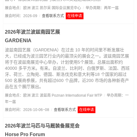
展会地点：欧洲 波兰 凯尔采 国际会议展览中心
/
举办周期：两年一届
展会时间：2026-09
/
查看联系方式
在线申请
2026年波兰波兹南园艺展
GARDENIA
波兹南园艺展（GARDENIA）在过去 10 年的时间里不断发展壮
大，已经成为波兰园艺行业内的最顶尖的展会之一。波兹南园艺展
将于在波兹南展览中心举办，计划使用5个展馆，总展出面积约
40000 多平方米。有来。自波兰、比利时、白俄罗斯、法国、西班
牙、荷兰、立陶宛、德国、斯洛伐克和意大利等18 个国家的超过
500 名展商参展，共有超过600 个品牌，近200 市场的各种新奇产
品在五个展厅展出。
展会地点：欧洲 波兰 波兹南 Poznan International Fair MTP
/
举办周期：一
年一届
展会时间：2026-10-06~08
/
查看联系方式
在线申请
2026年波兰马匹与马厩装备展览会
Horse Pro Forum