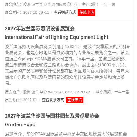
展会地点：欧洲 波兰 华沙 华沙国际展览中心
/
举办周期：一年一届
展会时间：2026-10-09~11
/
查看联系方式
在线申请
2027年波兰国际照明设备展览会
International Fair of lighting Equipment Light
波兰国际照明设备展览会创建于1993年，是波兰规模最大的照明专
业展览会，也是东欧地区最具影响力的专业照明展览会之一。该会
由波兰Agencja SOMA展览公司主办，每年一届，由波兰经济部、
波兰制造商联合会和波兰照明协会协办，展出面积13000平方米；
其展示的产品质量和设计理念都在欧洲区域为客人所赞同，每年大
量来自东欧地区以及欧盟国家的观众前往该展览会定货和洽谈贸
易。
展会地点：欧洲 波兰 华沙 Warsaw Centre EXPO XXI
/
举办周期：一年一届
展会时间：2027-01
/
查看联系方式
在线申请
2027年波兰华沙国际园林园艺及景观展览会
Garden Expo
展览简介：华沙PTAK国际展览中心是中东欧规模最大的展览和会