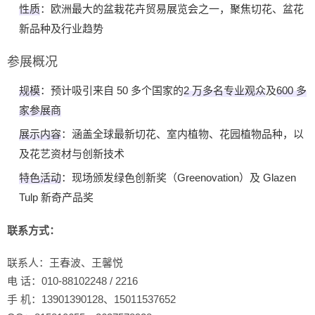
性质
‌：欧洲最大的盆栽花卉贸易展览会之一，聚焦切花、盆花
新品种及行业趋势
 参展概况
规模
‌：预计吸引来自 50 多个国家的‌
2 万多名专业观众
‌及‌
600 多
家参展商
展示内容
‌：涵盖全球最新切花、室内植物、花园植物品种，以
及花艺资材与创新技术
特色活动
‌：现场颁发绿色创新奖（Greenovation）及 Glazen 
Tulp 新奇产品奖
联系方式：
联系人：王春波、王馨悦
电 话：010-88102248 / 2216
手 机：13901390128、15011537652