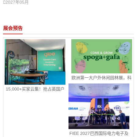

2027年05月
展会预告
欧洲第一大户外休闲园林展，科
隆国际园艺、户外休闲及烧烤用
品展 spoga+gafa 圆满收官 下届
15,000+买家云集！抢占英国户
定档2027年 6 月 15日至 6 月 
外园艺宠物市场！|2026年9月8-
17 日
10日英国伯明翰国际五金工具、
花园园艺及宠物用品展
 FIEE 2027巴西国际电力电子及