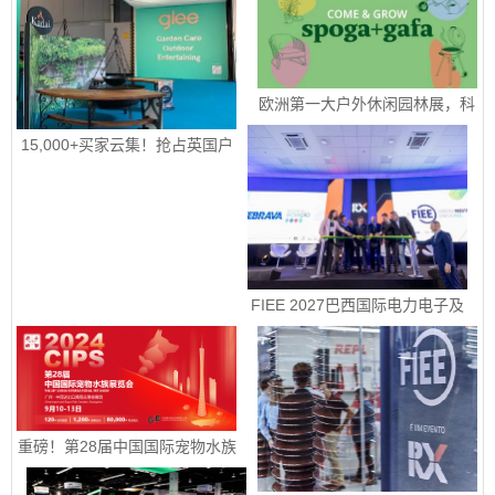
欧洲第一大户外休闲园林展，科
隆国际园艺、户外休闲及烧烤用
品展 spoga+gafa 圆满收官 下届
15,000+买家云集！抢占英国户
定档2027年 6 月 15日至 6 月
外园艺宠物市场！|2026年9月8-
17 日
10日英国伯明翰国际五金工具、
花园园艺及宠物用品展
FIEE 2027巴西国际电力电子及
智能能源展销售正式启动
重磅！第28届中国国际宠物水族
展览会定档9月10-13日