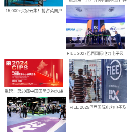
隆国际园艺、户外休闲及烧烤用
品展 spoga+gafa 圆满收官 下届
15,000+买家云集！抢占英国户
定档2027年 6 月 15日至 6 月
外园艺宠物市场！|2026年9月8-
17 日
10日英国伯明翰国际五金工具、
花园园艺及宠物用品展
FIEE 2027巴西国际电力电子及
智能能源展销售正式启动
重磅！第28届中国国际宠物水族
展览会定档9月10-13日
FIEE 2025巴西国际电力电子及
智能能源展销售正式启动