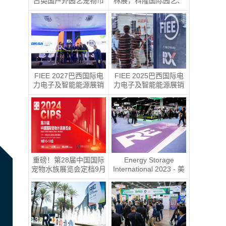
占英国户外园艺宠物市
林展，科隆国际园艺、
场！|2026年9月8-10日
户外休闲及烧烤用品展
英国伯明翰国际五金工
spoga+gafa 圆满收官
具、花园园艺及宠物用
下届定档2027年 6 月
品展
15日至 6 月 17 日
FIEE 2027巴西国际电
FIEE 2025巴西国际电
力电子及智能能源展销
力电子及智能能源展销
售正式启动
售正式启动
重磅！第28届中国国际
Energy Storage
宠物水族展览会定档9月
International 2023 - 美
10-13日
国国际电池储能展ESI