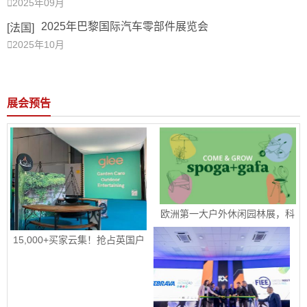

2025年09月
2025年巴黎国际汽车零部件展览会
[法国]

2025年10月
展会预告
欧洲第一大户外休闲园林展，科
隆国际园艺、户外休闲及烧烤用
品展 spoga+gafa 圆满收官 下届
15,000+买家云集！抢占英国户
定档2027年 6 月 15日至 6 月 
外园艺宠物市场！|2026年9月8-
17 日
10日英国伯明翰国际五金工具、
花园园艺及宠物用品展