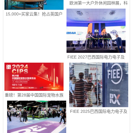
欧洲第一大户外休闲园林展，科
隆国际园艺、户外休闲及烧烤用
品展 spoga+gafa 圆满收官 下届
15,000+买家云集！抢占英国户
定档2027年 6 月 15日至 6 月 
外园艺宠物市场！|2026年9月8-
17 日
10日英国伯明翰国际五金工具、
花园园艺及宠物用品展
 FIEE 2027巴西国际电力电子及
智能能源展销售正式启动
重磅！第28届中国国际宠物水族
展览会定档9月10-13日
FIEE 2025巴西国际电力电子及
智能能源展销售正式启动