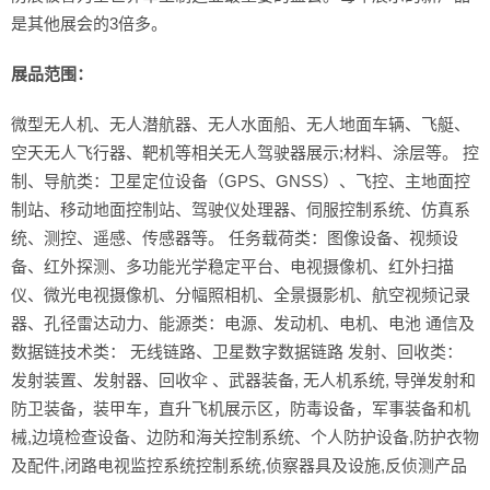
是其他展会的3倍多。
展品范围：
微型无人机、无人潜航器、无人水面船、无人地面车辆、飞艇、
空天无人飞行器、靶机等相关无人驾驶器展示;材料、涂层等。 控
制、导航类：卫星定位设备（GPS、GNSS）、飞控、主地面控
制站、移动地面控制站、驾驶仪处理器、伺服控制系统、仿真系
统、测控、遥感、传感器等。 任务载荷类：图像设备、视频设
备、红外探测、多功能光学稳定平台、电视摄像机、红外扫描
仪、微光电视摄像机、分幅照相机、全景摄影机、航空视频记录
器、孔径雷达动力、能源类：电源、发动机、电机、电池 通信及
数据链技术类： 无线链路、卫星数字数据链路 发射、回收类： 
发射装置、发射器、回收伞 、武器装备, 无人机系统, 导弹发射和
防卫装备，装甲车，直升飞机展示区，防毒设备，军事装备和机
械,边境检查设备、边防和海关控制系统、个人防护设备,防护衣物
及配件,闭路电视监控系统控制系统,侦察器具及设施,反侦测产品