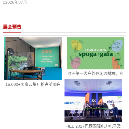

2026年07月
展会预告
欧洲第一大户外休闲园林展，科
隆国际园艺、户外休闲及烧烤用
品展 spoga+gafa 圆满收官 下届
15,000+买家云集！抢占英国户
定档2027年 6 月 15日至 6 月 
外园艺宠物市场！|2026年9月8-
17 日
10日英国伯明翰国际五金工具、
花园园艺及宠物用品展
 FIEE 2027巴西国际电力电子及