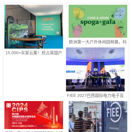
欧洲第一大户外休闲园林展，科
隆国际园艺、户外休闲及烧烤用
品展 spoga+gafa 圆满收官 下届
15,000+买家云集！抢占英国户
定档2027年 6 月 15日至 6 月
外园艺宠物市场！|2026年9月8-
17 日
10日英国伯明翰国际五金工具、
花园园艺及宠物用品展
FIEE 2027巴西国际电力电子及
智能能源展销售正式启动