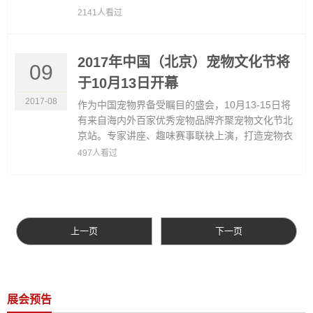
们相信未来全球宠物业将期待中国，未......
2141人看过
2017年中国（北京）宠物文化节将
09
于10月13日开幕
2017-08
作为中国宠物界备受瞩目的盛会，10月13-15日将
有来自海内外百家优秀宠物品牌齐聚宠物文化节北
京站。专家讲座、趣味赛事联袂上演，打造宠物衣
食住行一站式平台，上演爱宠人士的......
497人看过
上一页
下一页
展会预告