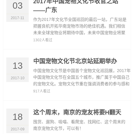
2017年中国宠物文化节收官之站
03
——广东
2017-11
作为2017年文化节全国巡回的最后一站，广东站是
把握良机开拓华南宠物市场的绝佳机遇。我们相信
未来全球宠物业将期待中国，未来中国宠物业将聚
焦宠物文化节！
1302人看过
中国宠物文化节北京站延期举办
13
中国宠物文化节是中国首个宠物文化巡回展，2017年
中国宠物文化节在全国五个城市，推广属于中国自己
2017-10
的宠物文化。宠物文化节重在强调消费者的参与感和
互动感，设置宠物观赏区和丰富......
917人看过
这个周末，南京的宠友将要H翻天
18
囤货、遛狗、吸喵、看爬宠、找网红、这个周末的
南京宠物文化节，可以有！
2017-09